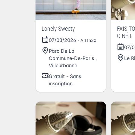
Lonely Sweety
FAIS T
CINÉ !
07/08/2026
- A 11h30
07/
Parc De La
Commune-De-Paris
,
Le R
Villeurbanne
Gratuit - Sans
inscription