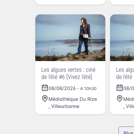
Les algues vertes : ciné
Les alg
de l’été #6 [Vivez l'été]
de l’été
08/08/2026
08/
- A 10h30
Médiathèque Du Rize
Médi
,
Villeurbanne
,
Vil
Plus