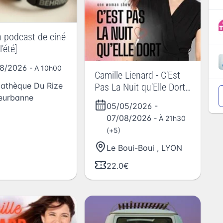
n podcast de ciné
l'été]
08/2026
- A 10h00
Camille Lienard - C'Est
athèque Du Rize
Pas La Nuit qu'Elle Dort -
leurbanne
Le Boui Boui de Lyon
05/05/2026
-
07/08/2026
- À 21h30
(+5)
Le Boui-Boui
,
LYON
22.0€