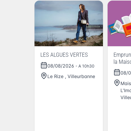
LES ALGUES VERTES
Emprunt
la Maiso
08/08/2026
- A 10h30
l’image
08/
Le Rize
,
Villeurbanne
Mais
L'Im
Vill