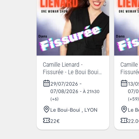
Camille Lienard -
Camille
Fissurée - Le Boui Boui
Fissuré
de Lyon
de Lyon
29/07/2026
-
13/
07/08/2026
07/
- À 21h30
(+6)
(+59)
Le Boui-Boui
,
LYON
Le B
22€
22.0