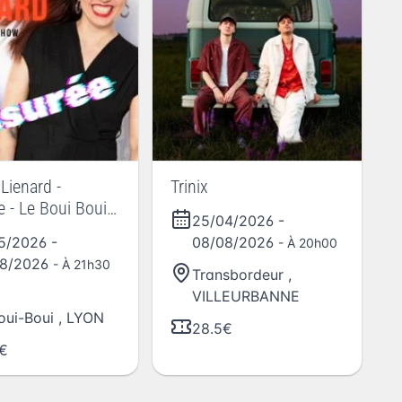
 Lienard -
Trinix
e - Le Boui Boui
25/04/2026
-
05/2026
-
08/08/2026
- À 20h00
08/2026
- À 21h30
Transbordeur
,
VILLEURBANNE
oui-Boui
,
LYON
28.5€
€