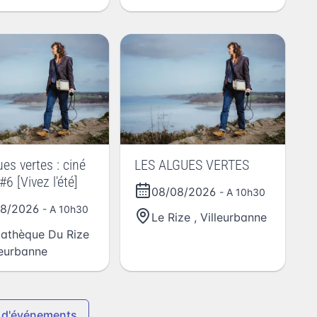
ues vertes : ciné
LES ALGUES VERTES
 #6 [Vivez l'été]
08/08/2026
- A 10h30
08/2026
- A 10h30
Le Rize
,
Villeurbanne
athèque Du Rize
leurbanne
 d'événements