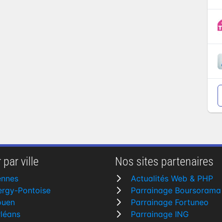
 par ville
Nos sites partenaires
ennes
Actualités Web & PHP
rgy-Pontoise
Parrainage Boursorama
ouen
Parrainage Fortuneo
léans
Parrainage ING