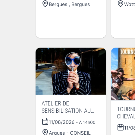
Bergues
,
Bergues
Watt
ATELIER DE
TOURNO
SENSIBILISATION AU
CHEVAL
METIER D AUXILIAIRE
11/08/2026
- A 14h00
DE VIE A DOMICILE
11/0
SUIVI D UNE REUNION D
Arques - CONSEIL