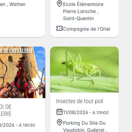
en
,
Watten
Ecole Élémentaire
Pierre Laroche
,
Saint-Quentin
Compagnie de l'Oriel
Insectes de tout poil
I DE
11/08/2026
- A 10h00
ERIE
Parking Du Site Du
8/2026
- À 18h30
Vaudobin, Guëprei
,