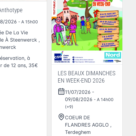
 Anthotype
08/2026
- A 15h00
e De La Vie
le À Steenwerck
,
nwerck
réservation, à
ir de 12 ans, 35€
LES BEAUX DIMANCHES
EN WEEK-END 2026
11/07/2026
-
09/08/2026
- A 14h00
(+9)
COEUR DE
FLANDRES AGGLO
,
Terdeghem