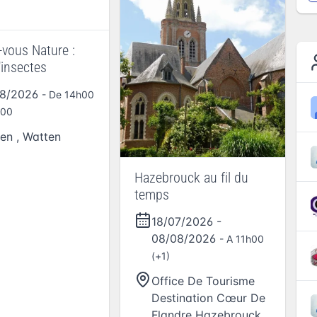
vous Nature :
'insectes
08/2026
- De 14h00
h00
en
,
Watten
Hazebrouck au fil du
temps
18/07/2026
-
08/08/2026
- A 11h00
(+1)
Office De Tourisme
Destination Cœur De
Flandre Hazebrouck
,