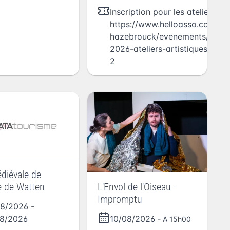
Inscription pour les ateliers obl
https://www.helloasso.com/ass
hazebrouck/evenements/beau
2026-ateliers-artistiques-visi
2
diévale de
e de Watten
L'Envol de l'Oiseau -
Impromptu
08/2026
-
8/2026
10/08/2026
- A 15h00