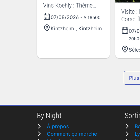
Vins Koehly : Thème
Visite :
White And Fluo
07/08/2026
- À 18h00
Corso fl
Kintzheim
,
Kintzheim
07/
20h0
Séle
Plus
By Night
Sortir
À propos
B
Comment ça marche
L