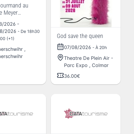
gourmand au
e Meyer
re
08/2026
-
08/2026
- De 18h30
God save the queen
00 (+1)
07/08/2026
- À 20h
erschwihr
,
erschwihr
Theatre De Plein Air -
Parc Expo
,
Colmar
36.00€