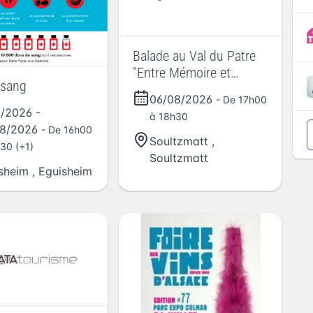
Balade au Val du Patre
"Entre Mémoire et
 sang
Légendes"
06/08/2026
- De 17h00
1/2026
-
à 18h30
08/2026
- De 16h00
Soultzmatt
,
30 (+1)
Soultzmatt
sheim
,
Eguisheim