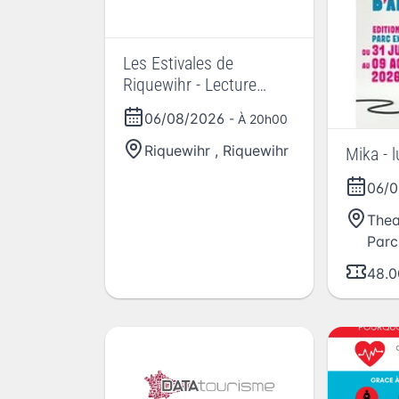
Les Estivales de
Riquewihr - Lecture
musicale par Claude
06/08/2026
- À 20h00
HUNSINGER
Riquewihr
,
Riquewihr
Mika - l
06/
Thea
Parc
48.