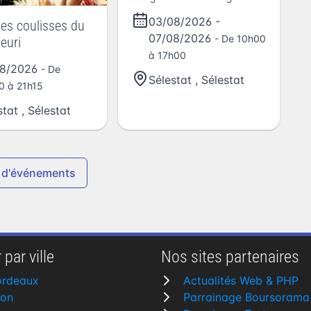
03/08/2026
-
 les coulisses du
07/08/2026
- De 10h00
euri
à 17h00
08/2026
- De
Sélestat
,
Sélestat
0 à 21h15
stat
,
Sélestat
 d'événements
 par ville
Nos sites partenaires
ordeaux
Actualités Web & PHP
yon
Parrainage Boursorama