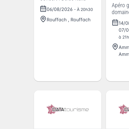
Apéro 
06/08/2026
- À 20h30
domain
Théodo
Rouffach
,
Rouffach
14/
07/
à 21h
Amm
Amm