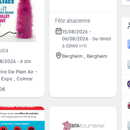
Fête alsacienne
15/08/2026
-
06/08/2026
- De 18h00
à 22h00 (+1)
uiza
Bergheim
,
Bergheim
08/2026
- À 20h
tre De Plein Air -
 Expo
,
Colmar
00€