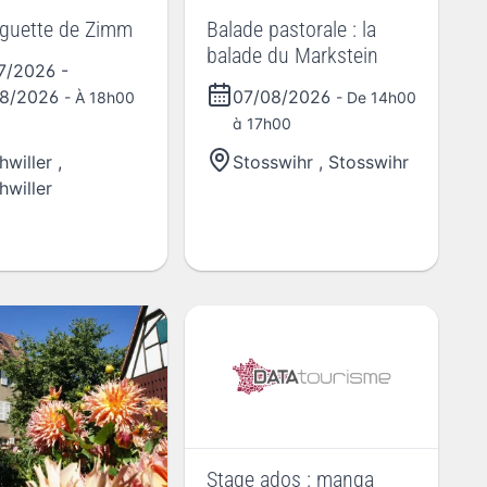
nguette de Zimm
Balade pastorale : la
balade du Markstein
07/2026
-
08/2026
07/08/2026
- À 18h00
- De 14h00
à 17h00
hwiller
,
Stosswihr
,
Stosswihr
hwiller
Stage ados : manga