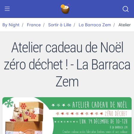
By Night
France
Sortir à Lille
La Barraca Zem
Atelier
Atelier cadeau de Noël
zéro déchet ! - La Barraca
Zem