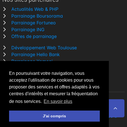
Actualités Web & PHP
Parrainage Boursorama
Parrainage Fortuneo
Parrainage ING
Offres de parrainage
Développement Web Toulouse
Parrainage Hello Bank
Parrainage Yomoni
Parrainage BforBank
En poursuivant votre navigation, vous
Comparatif banque
acceptez l'utilisation de cookies pour vous
proposer des services et offres adaptés à vos
centres d'intérêts et mesurer la fréquentation
de nos services.
En savoir plus
By Night v5.7.3
| © 2026 - Tous droits réservés
Fait avec
♥
par un
développeur Web Freelance à
J'ai compris
Toulouse