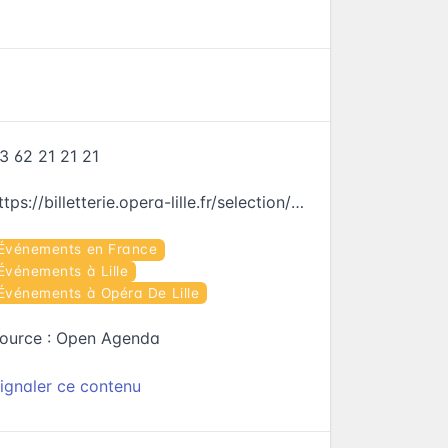
3 62 21 21 21
https://billetterie.opera-lille.fr/selection/event/date?productId=10229543505380&gtmStepTracking=true
Événements en France
Événements à Lille
Événements à Opéra De Lille
ource :
Open Agenda
ignaler ce contenu