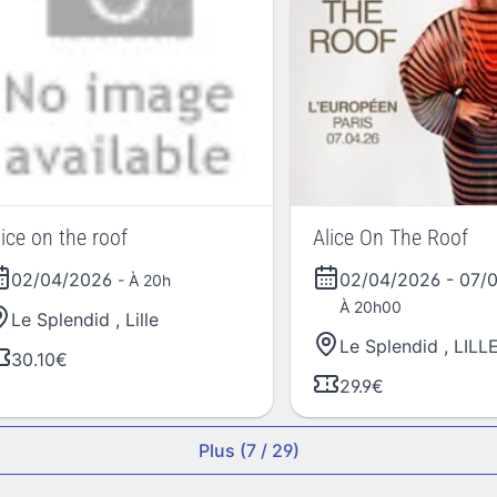
lice on the roof
Alice On The Roof
02/04/2026
02/04/2026
-
07/
- À 20h
À 20h00
Le Splendid
,
Lille
Le Splendid
,
LILL
30.10€
29.9€
Plus (7 / 29)