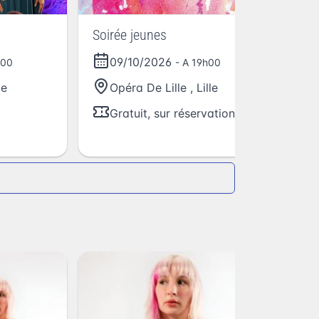
Soirée jeunes
My
09/10/2026
h00
- A 19h00
le
Opéra De Lille
,
Lille
Gratuit, sur réservation