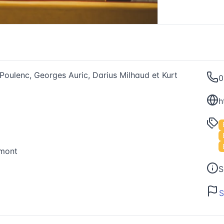
 Poulenc, Georges Auric, Darius Milhaud et Kurt
0
umont
S
S