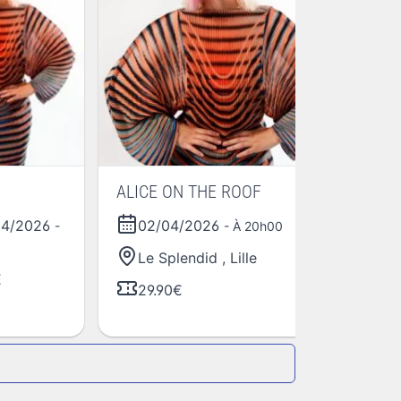
Al
ALICE ON THE ROOF
04/2026
02/04/2026
-
- À 20h00
Le Splendid
,
Lille
E
29.90€