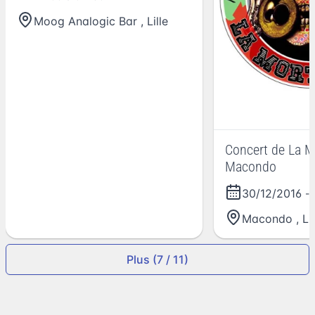
Moog Analogic Bar
,
Lille
Concert de La M
Macondo
30/12/2016
-
Macondo
,
Lil
Plus (7 / 11)