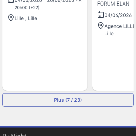
- A
FORUM ELAN
20h00 (+22)
04/06/2026
-
Lille
,
Lille
Agence LILL
Lille
Plus (7 / 23)