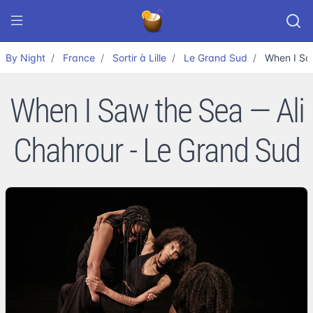
By Night
France
Sortir à Lille
Le Grand Sud
When I Sa
When I Saw the Sea — Ali
Chahrour - Le Grand Sud