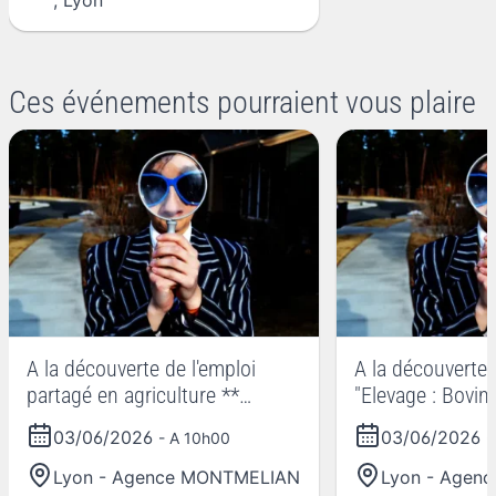
,
Lyon
Ces événements pourraient vous plaire
A la découverte de l'emploi
A la découverte d
partagé en agriculture **
"Elevage : Bovin-
JOURNEES NATIONALES DE
JOURNEES NAT
03/06/2026
03/06/2026
- A 10h00
-
L'AGRICULTURE
L'AGRICULTURE
Lyon - Agence MONTMELIAN
Lyon - Agen