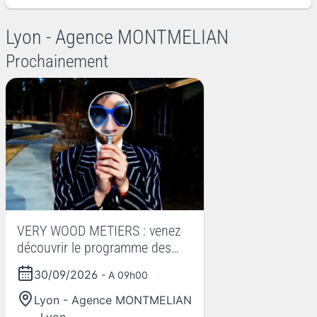
Lyon - Agence MONTMELIAN
Prochainement
VERY WOOD METIERS : venez
découvrir le programme des
entreprises de la filière foret
30/09/2026
- A 09h00
bois en Auvergne rhône Alpes !
Lyon - Agence MONTMELIAN