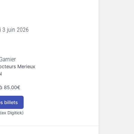
 3 juin 2026
Garnier
octeurs Merieux
N
à 85.00€
 billets
(ex Digitick)