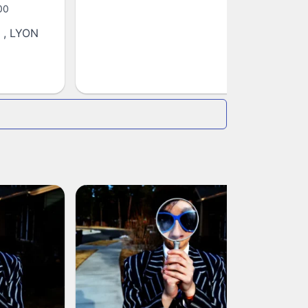
00
,
LYON