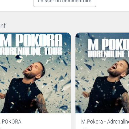
Laisser un commentaire
nt
.POKORA
M.Pokora - Adrenalin