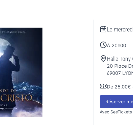
Le
mercredi
À 20h00
Halle Tony 
20 Place D
69007
LYO
De 25.00€ 
Réserver mes
Avec SeeTickets 