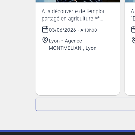
A la découverte de l'emploi
A
partagé en agriculture **
"
JOURNEES NATIONALES DE
J
03/06/2026
- A 10h00
L'AGRICULTURE
L
Lyon - Agence
MONTMELIAN
,
Lyon