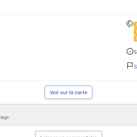
S
S
Voir sur la carte
réagir