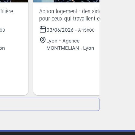
ilière
Action logement : des aides
pour ceux qui travaillent en
" **
agriculture ** JOURNEES
03/06/2026
h00
- A 15h00
LES DE
NATIONALES DE
At
L'AGRICULTURE
Lyon - Agence
on
MONTMELIAN
,
Lyon