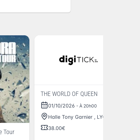
THE WORLD OF QUEEN
01/10/2026
- À 20h00
Halle Tony Garnier
,
LYON
38.00€
e Tour
Th