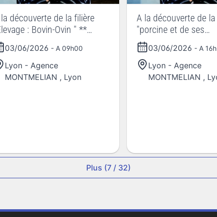
 la découverte de la filière
A la découverte de la f
Elevage : Bovin-Ovin " **
"porcine et de ses
OURNEES NATIONALES DE
opportunités d'emploi
03/06/2026
03/06/2026
- A 09h00
- A 16
'AGRICULTURE
JOURNEES NATIONA
L'AGRICULTURE
Lyon - Agence
Lyon - Agence
MONTMELIAN
,
Lyon
MONTMELIAN
,
Ly
Plus (7 / 32)