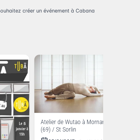
souhaitez
créer un événement à Cabana
ay
Bo
Atelier de Wutao à Mornant
(69) / St Sorlin