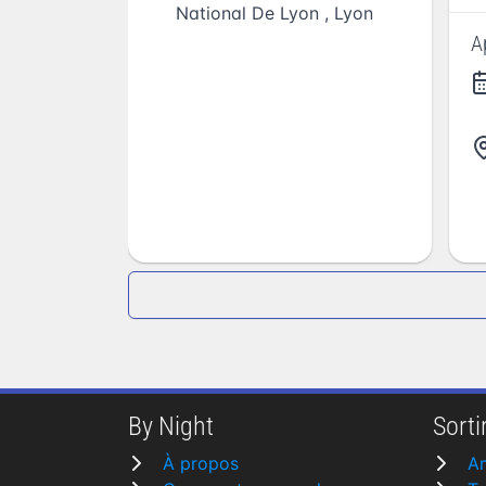
National De Lyon
,
Lyon
A
By Night
Sortir
À propos
A