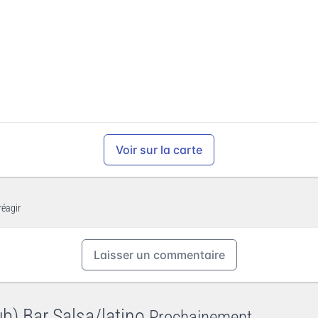
Voir sur la carte
réagir
Laisser un commentaire
ub) Bar Salsa/latino
Prochainement