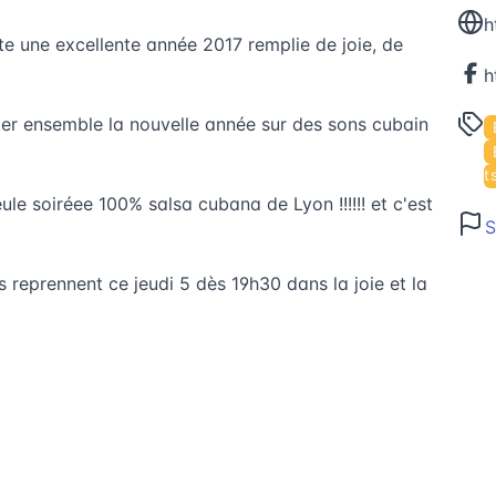
h
e une excellente année 2017 remplie de joie, de
eter ensemble la nouvelle année sur des sons cubain
Événements 
e soiréee 100% salsa cubana de Lyon !!!!!! et c'est
S
rs reprennent ce jeudi 5 dès 19h30 dans la joie et la