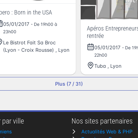
pero : Born in the USA
05/01/2017
- De 19h00 à
Apéros Entrepreneurs
23h00
rentrée
Le Bistrot Fait Sa Broc
05/01/2017
- De 19
(Lyon - Croix Rousse)
,
Lyon
22h00
Tuba
,
Lyon
Plus (7 / 31)
 par ville
Nos sites partenaires
miens
Actualités Web & PHP