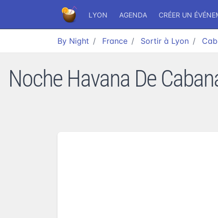
LYON
AGENDA
CRÉER UN ÉVÉN
By Night
France
Sortir à Lyon
Caba
Noche Havana De Cabana b