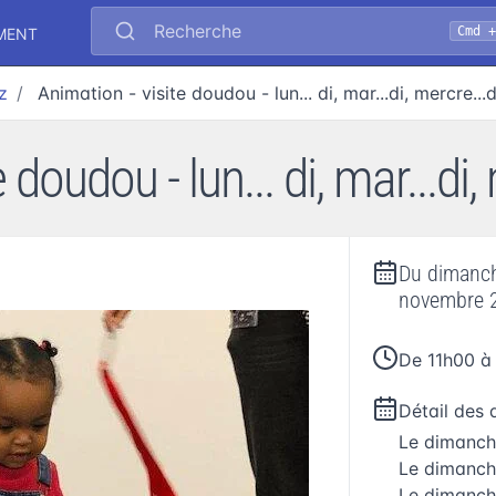
Recherche
Cmd +
MENT
z
Animation - visite doudou - lun... di, mar...di, mercre...d
 doudou - lun... di, mar...di,
Du
dimanc
novembre 
De 11h00 à
Détail des 
Le
dimanch
Le
dimanch
Le
dimanch