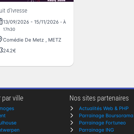
uit d'Ivresse
13/09/2026
-
15/11/2026
- À
17h30
Comédie De Metz
,
METZ
24.2€
 par ville
Nos sites partenaires
imoges
Actualités Web & PHP
ent
Parrainage Boursorama
ulhouse
Parrainage Fortuneo
ntwerpen
Parrainage ING