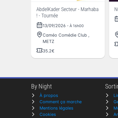
AbdelKader Secteur - Marhaba
N
! - Tournée
13/09/2026
- À 16h00
Caméo Comédie Club
,
METZ
35.2€
By Night
Sortir
À propos
L
Comment ça marche
G
Mentions légales
M
Cookies
A