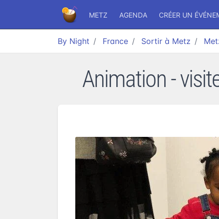
METZ
AGENDA
CRÉER UN ÉVÉNE
By Night
France
Sortir à Metz
Met
Animation - visite