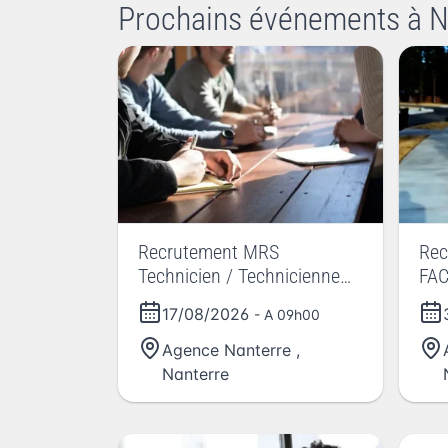
Prochains événements à N
Recrutement MRS
Rec
Technicien / Technicienne
FAC
raccordement fibre optique
FO
17/08/2026
- A 09h00
Agence Nanterre
,
Nanterre