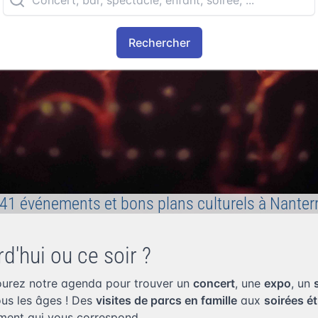
Rechercher
41 événements et bons plans culturels à Nanter
d'hui ou ce soir ?
urez notre agenda pour trouver un
concert
, une
expo
, un
tous les âges ! Des
visites de parcs en famille
aux
soirées é
ment qui vous correspond.