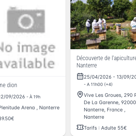
Découverte de l'apicultur
Nanterre
25/04/2026
-
13/09/2
ine dion
- A 11h00 (+4)
Vive Les Groues, 290 
12/09/2026
- À 19h
De La Garenne, 92000
Plenitude Arena
,
Nanterre
Nanterre, France
,
Nanterre
89.50€
Tarifs : Adulte 55€