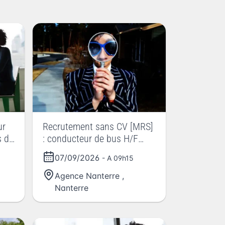
ur
Recrutement sans CV [MRS]
s de
: conducteur de bus H/F
pour la RATP
07/09/2026
- A 09h15
Agence Nanterre
,
Nanterre