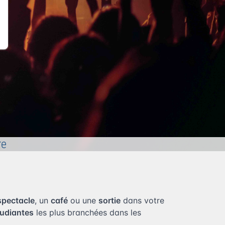
re
spectacle
, un
café
ou une
sortie
dans votre
tudiantes
les plus branchées dans les