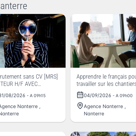
anterre
rutement sans CV [MRS]
Apprendre le français po
TEUR H/F AVEC
travailler sur les chantier
RMAPOSTE
LIVA !! POEI-FLE
31/08/2026
04/09/2026
- A 09h15
- A 09h00
Agence Nanterre
,
Agence Nanterre
,
Nanterre
Nanterre