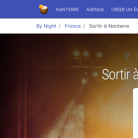
NANTERRE
AGENDA
CRÉER UN 
By Night
France
Sortir à Nanterre
Sortir 