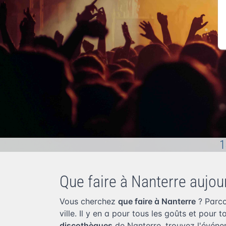
1
Que faire à Nanterre aujour
Vous cherchez
que faire à Nanterre
? Parco
ville. Il y en a pour tous les goûts et pour 
discothèques
de Nanterre, trouvez l'événe