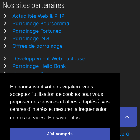
Nos sites partenaires
Actualités Web & PHP
Parrainage Boursorama
Parrainage Fortuneo
Parrainage ING
Offres de parrainage
Développement Web Toulouse
Parrainage Hello Bank
Parrainage Yomoni
Parrainage BforBank
En poursuivant votre navigation, vous
Comparatif banque
acceptez l'utilisation de cookies pour vous
proposer des services et offres adaptés à vos
centres d'intérêts et mesurer la fréquentation
de nos services.
En savoir plus
By Night v5.7.3
| © 2026 - Tous droits réservés
Fait avec
♥
par un
développeur Web Freelance à
J'ai compris