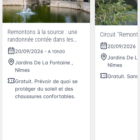
Remontons à la source : une
Circuit "Remonto
randonnée contée dans les
20/09/2026
dédales des jardins de La
-
20/09/2026
- A 10h00
Fontaine
Jardins De La
Jardins De La Fontaine
,
Nîmes
Nîmes
Gratuit. Sans
Gratuit. Prévoir de quoi se
protéger du soleil et des
chaussures confortables.