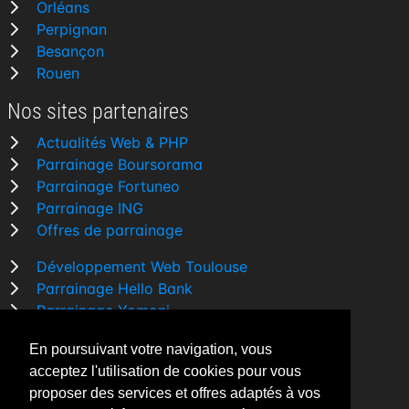
Orléans
Perpignan
Besançon
Rouen
Nos sites partenaires
Actualités Web & PHP
Parrainage Boursorama
Parrainage Fortuneo
Parrainage ING
Offres de parrainage
Développement Web Toulouse
Parrainage Hello Bank
Parrainage Yomoni
Parrainage BforBank
En poursuivant votre navigation, vous
Comparatif banque
acceptez l'utilisation de cookies pour vous
proposer des services et offres adaptés à vos