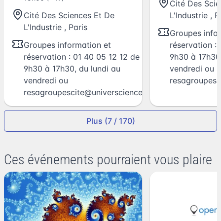
Cité Des Sci
Cité Des Sciences Et De
L'Industrie
,
P
L'Industrie
,
Paris
Groupes info
Groupes information et
réservation :
réservation : 01 40 05 12 12 de
9h30 à 17h30,
9h30 à 17h30, du lundi au
vendredi ou
vendredi ou
resagroupesc
resagroupescite@universcience.fr
Plus (7 / 170)
Ces événements pourraient vous plaire