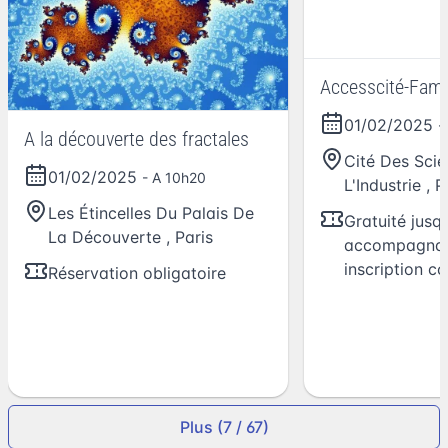
Accesscité-Fami
01/02/2025
-
A la découverte des fractales
Cité Des Sci
01/02/2025
- A 10h20
L'Industrie
,
P
Les Étincelles Du Palais De
Gratuité jusq
La Découverte
,
Paris
accompagnat
inscription co
Réservation obligatoire
Plus (7 / 67)