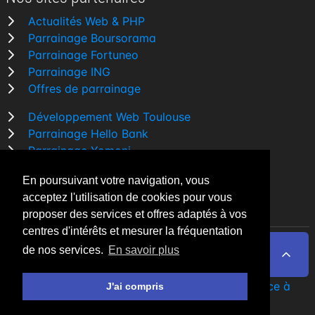
Actualités Web & PHP
Parrainage Boursorama
Parrainage Fortuneo
Parrainage ING
Offres de parrainage
Développement Web Toulouse
Parrainage Hello Bank
Parrainage Yomoni
Parrainage BforBank
En poursuivant votre navigation, vous
Comparatif banque
acceptez l'utilisation de cookies pour vous
proposer des services et offres adaptés à vos
centres d'intérêts et mesurer la fréquentation
de nos services.
En savoir plus
By Night v5.7.3
| © 2026 - Tous droits réservés
Fait avec
♥
par un
développeur Web Freelance à
J'ai compris
Toulouse