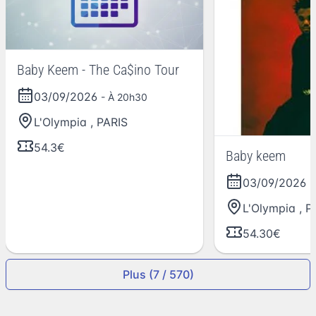
Baby Keem - The Ca$ino Tour
03/09/2026
- À 20h30
L'Olympia
,
PARIS
54.3€
Baby keem
03/09/2026
-
L'Olympia
,
P
54.30€
Plus (7 / 570)