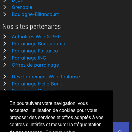
Dijon
Grenoble
Boulogne-Billancourt
Nos sites partenaires
Actualités Web & PHP
Parrainage Boursorama
Parrainage Fortuneo
Parrainage ING
Offres de parrainage
Développement Web Toulouse
Parrainage Hello Bank
Parrainage Yomoni
Parrainage BforBank
En poursuivant votre navigation, vous
Comparatif banque
acceptez l'utilisation de cookies pour vous
proposer des services et offres adaptés à vos
centres d'intérêts et mesurer la fréquentation