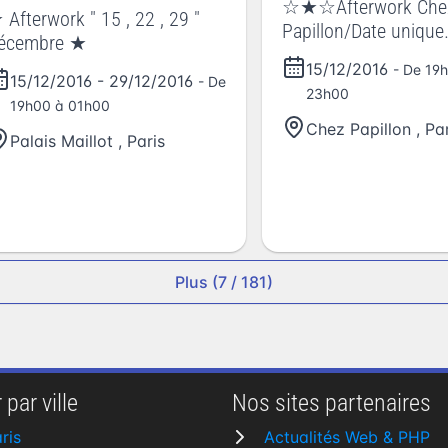
☆★☆Afterwork Che
 Afterwork " 15 , 22 , 29 "
Papillon/Date unique
écembre ★
☆★☆Carré VIP Cati
15/12/2016
- De 19
15/12/2016
-
29/12/2016
- De
23h00
19h00 à 01h00
Chez Papillon
,
Par
Palais Maillot
,
Paris
Plus (7 / 181)
 par ville
Nos sites partenaires
ris
Actualités Web & PHP