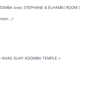
f KIZOMBA avec STEPHANE & ELHAME( ROOM )
tin ...!
iz « KHAO SUAY KIZOMBA TEMPLE »