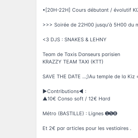
•[20H-22H] Cours débutant / évoluti
>>> Soirée de 22H00 jusqu'à 5H00 du ma
<3 DJS : SNAKES & LEHNY
Team de Taxis Danseurs parisien
KRAZZY TEAM TAXI (KTT)
SAVE THE DATE ...;)Au temple de la K
►Contributions◄ :
▲10€ Conso soft / 12€ Hard
Métro (BASTILLE) : Lignes ➊➎➑
Et 2€ par articles pour les vestiaires .