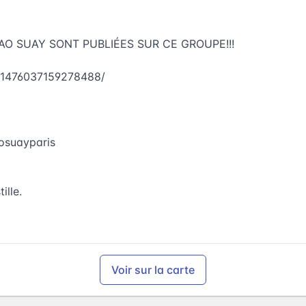
O SUAY SONT PUBLIÉES SUR CE GROUPE!!!
/1476037159278488/
osuayparis
ille.
Voir sur la carte