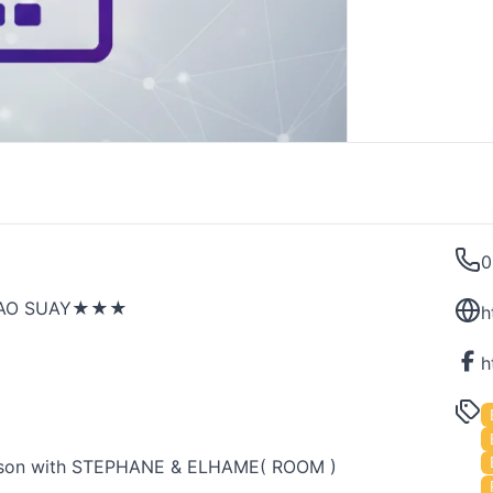
0
HAO SUAY★★★
h
sson with STEPHANE & ELHAME( ROOM )