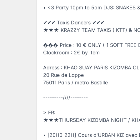
• <3 Party 10pm to 5am DJS: SNAKES 
✔✔✔ Taxis Dancers ✔✔✔
★★★ KRAZZY TEAM TAXIS ( KTT) & NO
��� Price : 10 € ONLY ( 1 SOFT FREE
Clockroom : 2€ by item
Adress : KHAO SUAY PARIS KIZOMBA C
20 Rue de Lappe
75011 Paris / metro Bastille
---------////--------
> FR:
★★★THURSDAY KIZOMBA NIGHT / K
• [20H0-22H] Cours d'URBAN KIZ ave