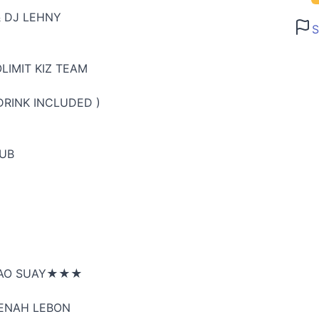
& DJ LEHNY
S
LIMIT KIZ TEAM
 DRINK INCLUDED )
LUB
HAO SUAY★★★
c ENAH LEBON