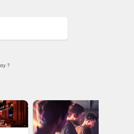
uay
?