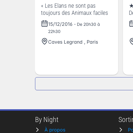
« Les Elans ne sont pas
★
toujours des Animaux faciles
D
15/12/2016
- De 20h30 à
22h30
Caves Legrand
,
Paris
By Night
Sortir
À propos
Pa