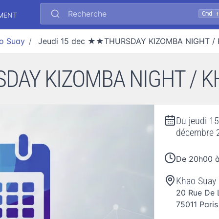
Recherche
Cmd 
EMENT
o Suay
Jeudi 15 dec ★★THURSDAY KIZOMBA NIGHT 
DAY KIZOMBA NIGHT / K
Du
jeudi 1
décembre 
De 20h00 
Khao Suay
20 Rue De
75011
Paris