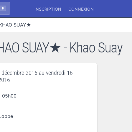
+ K
INSCRIPTION
CONNEXION
/ KHAO SUAY★
HAO SUAY★ - Khao Suay
5 décembre 2016
au
vendredi 16
2016
à 05h00
 Lappe