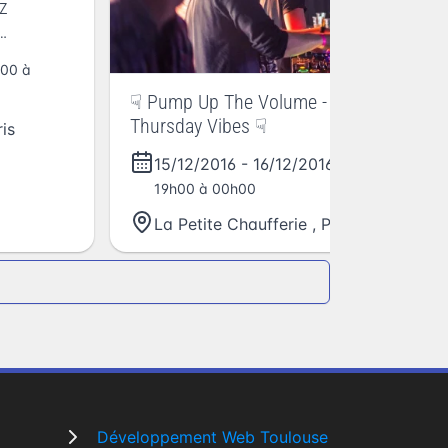
z
3è
La
mini
h00 à
☟ Pump Up The Volume -
Thursday Vibes ☟
is
15/12/2016
-
16/12/2016
- De
19h00 à 00h00
La Petite Chaufferie
,
Paris
Développement Web Toulouse