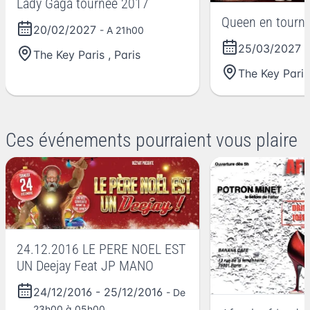
Lady Gaga tournée 2017
Queen en tourné
20/02/2027
- A 21h00
25/03/2027
-
The Key Paris
,
Paris
The Key Paris
Ces événements pourraient vous plaire
24.12.2016 LE PERE NOEL EST
UN Deejay Feat JP MANO
24/12/2016
-
25/12/2016
- De
23h00 à 05h00