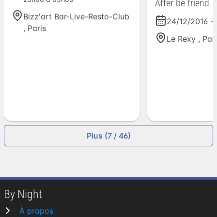
After be friend
Bizz'art Bar-Live-Resto-Club
24/12/2016
-
,
Paris
Le Rexy
,
Par
Plus (7 / 46)
By Night
À propos