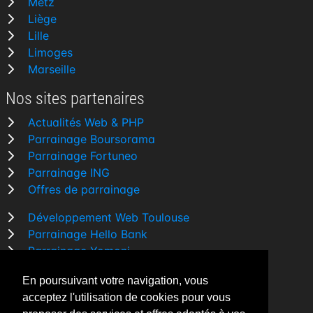
Metz
Liège
Lille
Limoges
Marseille
Nos sites partenaires
Actualités Web & PHP
Parrainage Boursorama
Parrainage Fortuneo
Parrainage ING
Offres de parrainage
Développement Web Toulouse
Parrainage Hello Bank
Parrainage Yomoni
Parrainage BforBank
En poursuivant votre navigation, vous
Comparatif banque
acceptez l'utilisation de cookies pour vous