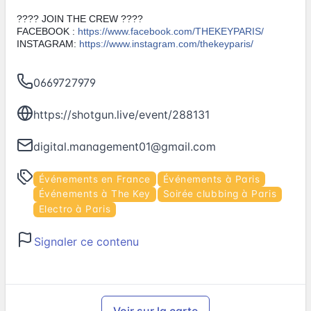
????
JOIN THE CREW
????
FACEBOOK : 
https://www.facebook.com/THEKEYPARIS/
INSTAGRAM: 
https://www.instagram.com/thekeyparis/
0669727979
https://shotgun.live/event/288131
digital.management01@gmail.com
Événements en France
Événements à Paris
Événements à The Key
Soirée clubbing à Paris
Electro à Paris
Signaler ce contenu