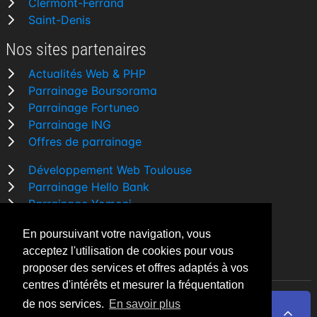
Clermont-Ferrand
Saint-Denis
Nos sites partenaires
Actualités Web & PHP
Parrainage Boursorama
Parrainage Fortuneo
Parrainage ING
Offres de parrainage
Développement Web Toulouse
Parrainage Hello Bank
Parrainage Yomoni
Parrainage BforBank
En poursuivant votre navigation, vous
Comparatif banque
acceptez l'utilisation de cookies pour vous
proposer des services et offres adaptés à vos
centres d'intérêts et mesurer la fréquentation
de nos services.
En savoir plus
By Night v5.7.3
| © 2026 - Tous droits réservés