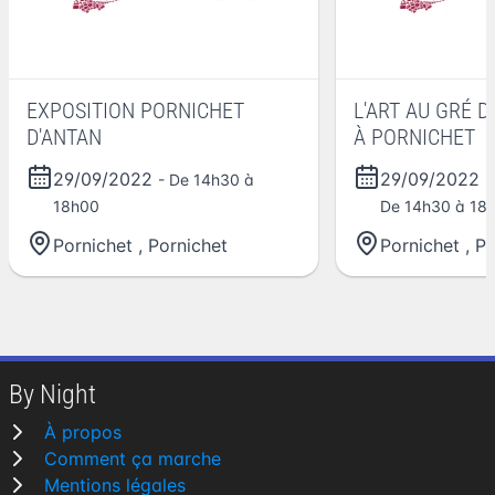
EXPOSITION PORNICHET
L'ART AU GRÉ 
D'ANTAN
À PORNICHET
29/09/2022
29/09/2022
- De 14h30 à
18h00
De 14h30 à 18
Pornichet
,
Pornichet
Pornichet
,
Po
By Night
À propos
Comment ça marche
Mentions légales