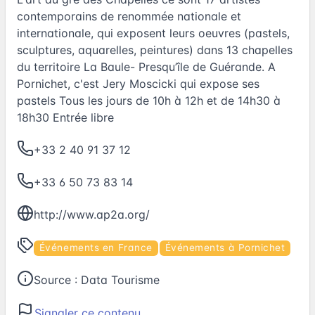
contemporains de renommée nationale et
internationale, qui exposent leurs oeuvres (pastels,
sculptures, aquarelles, peintures) dans 13 chapelles
du territoire La Baule- Presqu’île de Guérande. A
Pornichet, c'est Jery Moscicki qui expose ses
pastels Tous les jours de 10h à 12h et de 14h30 à
18h30 Entrée libre
+33 2 40 91 37 12
+33 6 50 73 83 14
http://www.ap2a.org/
Événements en France
Événements à Pornichet
Source :
Data Tourisme
Signaler ce contenu