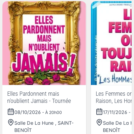
Elles Pardonnent mais
Les Femmes ont
n'oublient Jamais - Tournée
Raison, Les Ho
Jamais Tort !, T
08/10/2026
17/11/2026
- À 20h00
- 
Salle De La Hune
,
SAINT-
Salle De La 
BENOÎT
BENOÎT