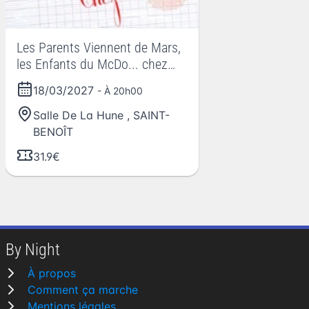
Les Parents Viennent de Mars,
les Enfants du McDo... chez
Maman - Tournée
18/03/2027
- À 20h00
Salle De La Hune
,
SAINT-
BENOÎT
31.9€
By Night
À propos
Comment ça marche
Mentions légales