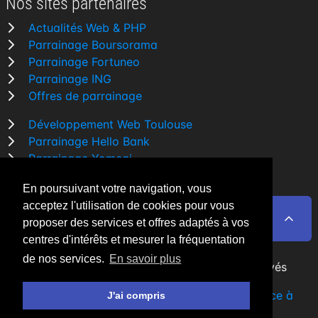
Nos sites partenaires
Actualités Web & PHP
Parrainage Boursorama
Parrainage Fortuneo
Parrainage ING
Offres de parrainage
Développement Web Toulouse
Parrainage Hello Bank
Parrainage Yomoni
Parrainage BforBank
En poursuivant votre navigation, vous
Comparatif banque
acceptez l'utilisation de cookies pour vous
proposer des services et offres adaptés à vos
centres d'intérêts et mesurer la fréquentation
de nos services.
En savoir plus
By Night v5.7.3
| © 2026 - Tous droits réservés
Fait avec
♥
par un
développeur Web Freelance à
J'ai compris
Toulouse