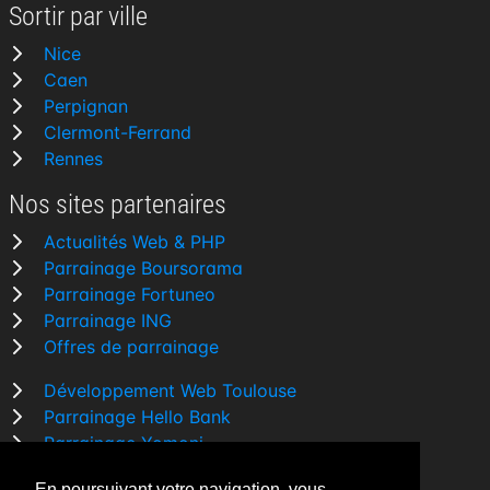
Sortir par ville
Nice
Caen
Perpignan
Clermont-Ferrand
Rennes
Nos sites partenaires
Actualités Web & PHP
Parrainage Boursorama
Parrainage Fortuneo
Parrainage ING
Offres de parrainage
Développement Web Toulouse
Parrainage Hello Bank
Parrainage Yomoni
Parrainage BforBank
En poursuivant votre navigation, vous