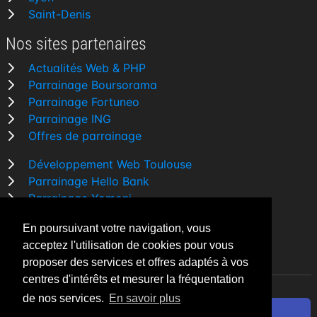
Saint-Denis
Nos sites partenaires
Actualités Web & PHP
Parrainage Boursorama
Parrainage Fortuneo
Parrainage ING
Offres de parrainage
Développement Web Toulouse
Parrainage Hello Bank
Parrainage Yomoni
Parrainage BforBank
En poursuivant votre navigation, vous
Comparatif banque
acceptez l'utilisation de cookies pour vous
proposer des services et offres adaptés à vos
centres d'intérêts et mesurer la fréquentation
de nos services.
En savoir plus
By Night v5.7.3
| © 2026 - Tous droits réservés