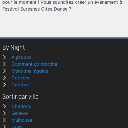
pour le moment ! Vous souhaitez
créer un événement à
Festival Suresnes Cités Danse
?
By Night
À propos
Comment ça marche
Mentions légales
Cookies
Contact
Sortir par ville
Charleroi
Genève
Mulhouse
Lyon