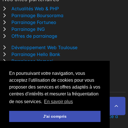
Actualités Web & PHP
Parrainage Boursorama
Parrainage Fortuneo
Parrainage ING
Offres de parrainage
Développement Web Toulouse
Parrainage Hello Bank
Parrainage Yomoni
Parrainage BforBank
En poursuivant votre navigation, vous
Comparatif banque
acceptez l'utilisation de cookies pour vous
proposer des services et offres adaptés à vos
centres d'intérêts et mesurer la fréquentation
de nos services.
En savoir plus
By Night v5.7.3
| © 2026 - Tous droits réservés
Fait avec
♥
par un
développeur Web Freelance à
J'ai compris
Toulouse