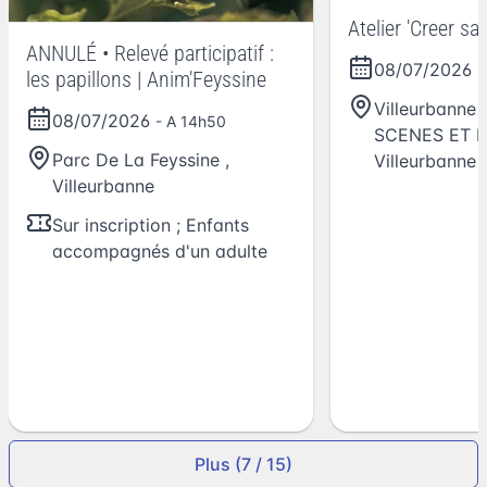
Atelier 'Creer sa 
ANNULÉ • Relevé participatif :
08/07/2026
-
les papillons | Anim'Feyssine
Villeurbanne 
08/07/2026
- A 14h50
SCENES ET 
Parc De La Feyssine
,
Villeurbanne
Villeurbanne
Sur inscription ; Enfants
accompagnés d'un adulte
Plus (7 / 15)