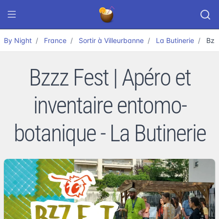
By Night
France
Sortir à Villeurbanne
La Butinerie
Bzz
Bzzz Fest | Apéro et
inventaire entomo-
botanique - La Butinerie