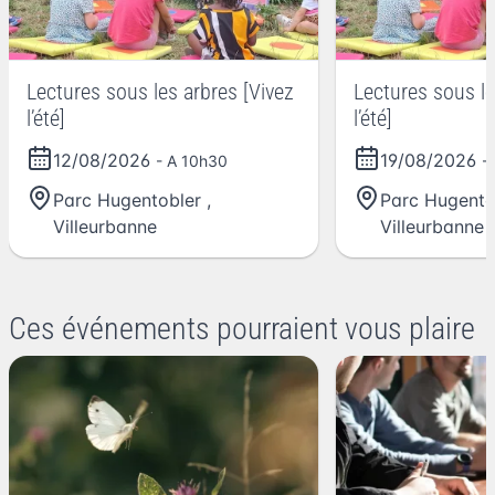
Lectures sous les arbres [Vivez
Lectures sous le
l’été]
l’été]
12/08/2026
19/08/2026
- A 10h30
-
Parc Hugentobler
,
Parc Hugento
Villeurbanne
Villeurbanne
Ces événements pourraient vous plaire