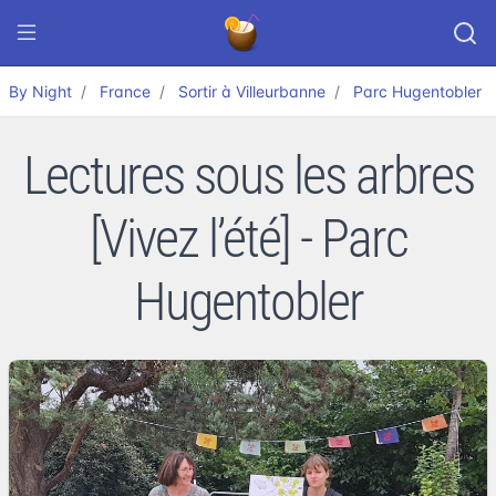
By Night
France
Sortir à Villeurbanne
Parc Hugentobler
Lectures sous les arbres
[Vivez l’été] - Parc
Hugentobler