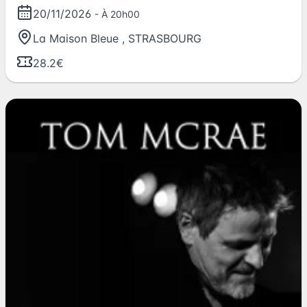
20/11/2026
- À 20h00
La Maison Bleue
,
STRASBOURG
28.2€