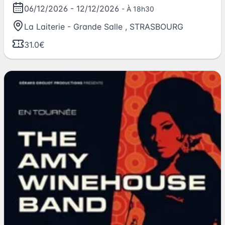
06/12/2026
-
12/12/2026
- À 18h30
La Laiterie - Grande Salle
,
STRASBOURG
31.0€