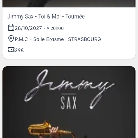
Jimmy Sax - Toi & Moi - Tournée
28/10/2027
- À 20h00
P.M.C - Salle Erasme
,
STRASBOURG
29€