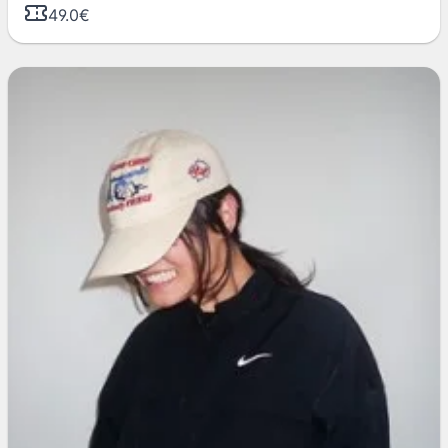
49.0€