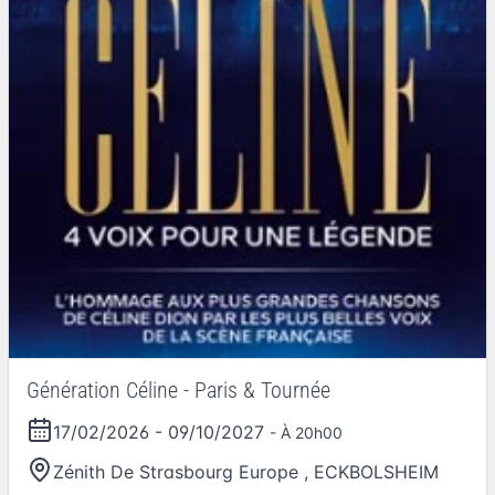
Génération Céline - Paris & Tournée
17/02/2026
-
09/10/2027
- À 20h00
Zénith De Strasbourg Europe
,
ECKBOLSHEIM