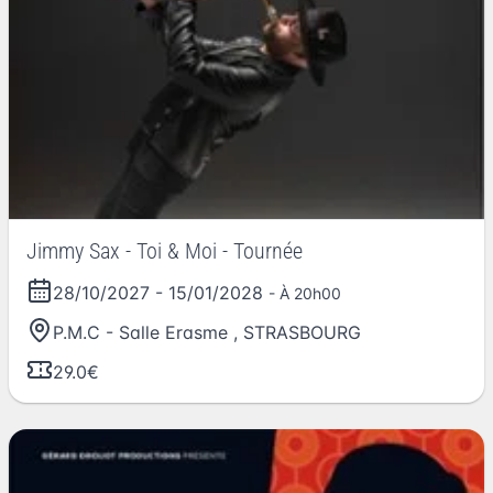
Jimmy Sax - Toi & Moi - Tournée
28/10/2027
-
15/01/2028
- À 20h00
P.M.C - Salle Erasme
,
STRASBOURG
29.0€