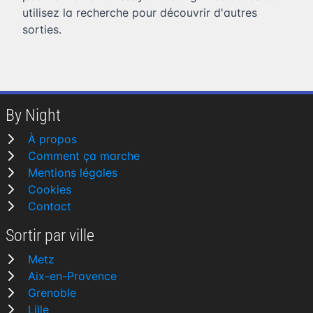
utilisez la recherche pour découvrir d'autres
sorties.
By Night
À propos
Comment ça marche
Mentions légales
Cookies
Contact
Sortir par ville
Metz
Aix-en-Provence
Grenoble
Lille