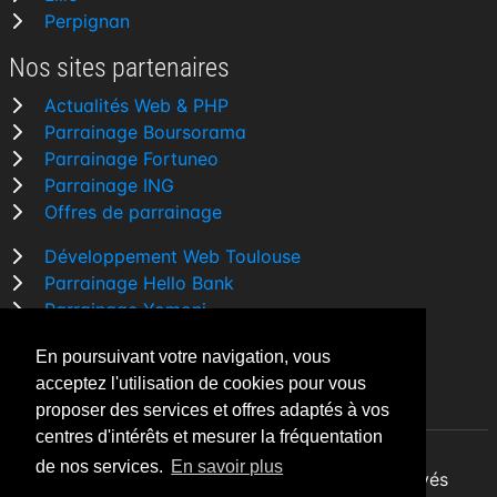
Perpignan
Nos sites partenaires
Actualités Web & PHP
Parrainage Boursorama
Parrainage Fortuneo
Parrainage ING
Offres de parrainage
Développement Web Toulouse
Parrainage Hello Bank
Parrainage Yomoni
Parrainage BforBank
En poursuivant votre navigation, vous
Comparatif banque
acceptez l'utilisation de cookies pour vous
proposer des services et offres adaptés à vos
centres d'intérêts et mesurer la fréquentation
de nos services.
En savoir plus
By Night v5.7.3
| © 2026 - Tous droits réservés