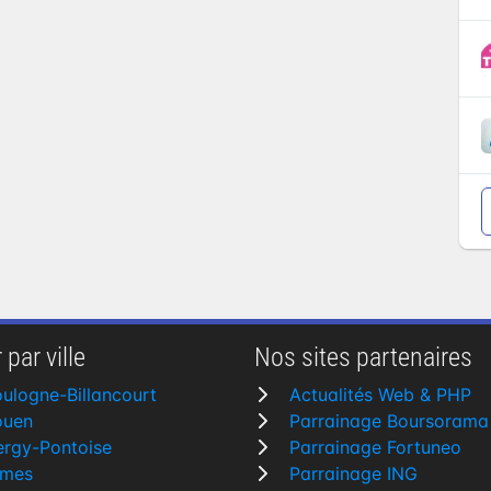
 par ville
Nos sites partenaires
ulogne-Billancourt
Actualités Web & PHP
ouen
Parrainage Boursorama
rgy-Pontoise
Parrainage Fortuneo
îmes
Parrainage ING