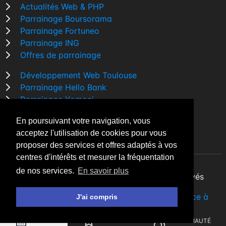
Actualités Web & PHP
Parrainage Boursorama
Parrainage Fortuneo
Parrainage ING
Offres de parrainage
Développement Web Toulouse
Parrainage Hello Bank
Parrainage Yomoni
Parrainage BforBank
En poursuivant votre navigation, vous
Comparatif banque
acceptez l'utilisation de cookies pour vous
proposer des services et offres adaptés à vos
centres d'intérêts et mesurer la fréquentation
de nos services.
En savoir plus
By Night v5.7.3
| © 2026 - Tous droits réservés
Fait avec
♥
par un
développeur Web Freelance à
J'ai compris
Toulouse
AGENDA
A LA UNE
COMMUNAUTÉ