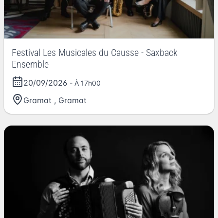
Festival Les Musicales du Causse - Saxback
Ensemble
20/09/2026
- À 17h00
Gramat
,
Gramat