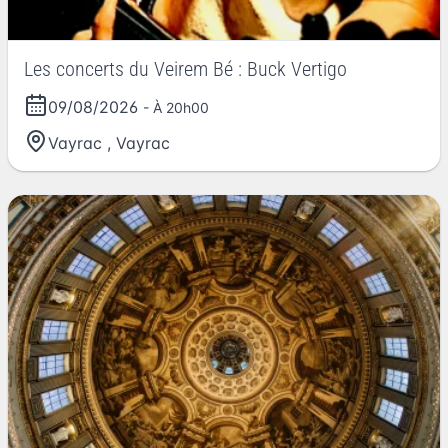
Les concerts du Veirem Bé : Buck Vertigo
09/08/2026
- À 20h00
Vayrac
,
Vayrac