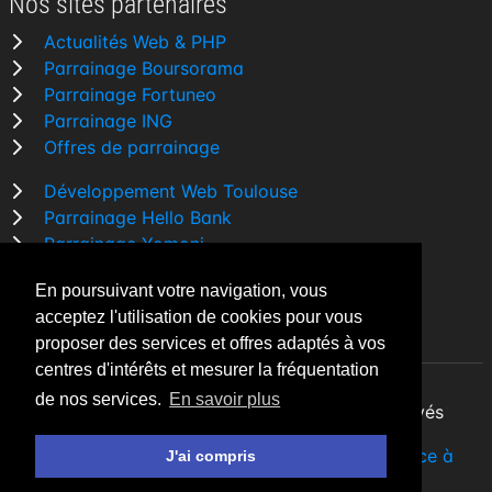
Nos sites partenaires
Actualités Web & PHP
Parrainage Boursorama
Parrainage Fortuneo
Parrainage ING
Offres de parrainage
Développement Web Toulouse
Parrainage Hello Bank
Parrainage Yomoni
Parrainage BforBank
En poursuivant votre navigation, vous
Comparatif banque
acceptez l'utilisation de cookies pour vous
proposer des services et offres adaptés à vos
centres d'intérêts et mesurer la fréquentation
de nos services.
En savoir plus
By Night v5.7.3
| © 2026 - Tous droits réservés
Fait avec
♥
par un
développeur Web Freelance à
J'ai compris
Toulouse