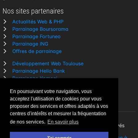
Nos sites partenaires
Actualités Web & PHP
Parrainage Boursorama
Parrainage Fortuneo
Parrainage ING
Offres de parrainage
Développement Web Toulouse
Parrainage Hello Bank
Parrainage Yomoni
Parrainage BforBank
En poursuivant votre navigation, vous
Comparatif banque
acceptez l'utilisation de cookies pour vous
proposer des services et offres adaptés à vos
centres d'intérêts et mesurer la fréquentation
de nos services.
En savoir plus
By Night v5.7.3
| © 2026 - Tous droits réservés
Fait avec
♥
par un
développeur Web Freelance à
J'ai compris