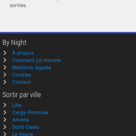
sorties.
By Night
À propos
Comment ça marche
Mentions légales
Cookies
Contact
Sortir par ville
Lille
Cergy-Pontoise
Amiens
Saint-Denis
Le Havre