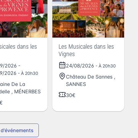
icales dans les
Les Musicales dans les
Vignes
09/2026
-
24/08/2026
- À 20h30
09/2026
- À 20h30
Château De Sannes
,
aine De La
SANNES
delle
,
MÉNERBES
30€
€
 d'événements