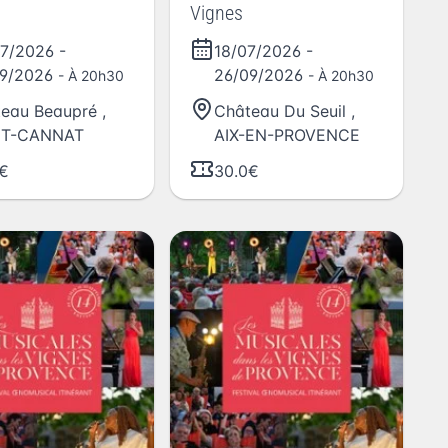
Vignes
07/2026
-
18/07/2026
-
09/2026
26/09/2026
- À 20h30
- À 20h30
eau Beaupré
,
Château Du Seuil
,
NT-CANNAT
AIX-EN-PROVENCE
€
30.0€