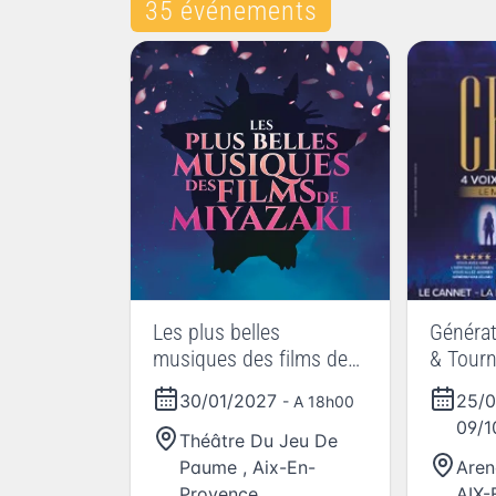
35 événements
Les plus belles
Générat
musiques des films de
& Tour
Miyazaki
30/01/2027
25/
- A 18h00
09/
Théâtre Du Jeu De
Paume
,
Aix-En-
Aren
Provence
AIX