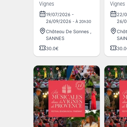
Vignes
Vignes
19/07/2026
-
22/
26/09/2026
26/
- À 20h30
Château De Sannes
,
Chât
SANNES
SAI
30.0€
30.0