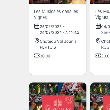
Les Musicales dans les
Les Mus
Vignes
Vignes
26/07/2026
-
04/
26/09/2026
26/
- À 20h30
Château Val Joanis
,
Chât
PERTUIS
ROG
30.0€
30.0