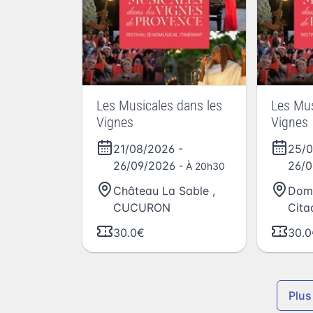
Les Musicales dans les
Les Mus
Vignes
Vignes
21/08/2026
-
25/
26/09/2026
26/
- À 20h30
Château La Sable
,
Dom
CUCURON
Cita
30.0€
30.0
Plus