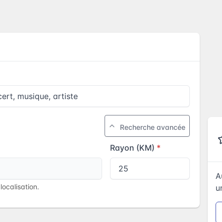
Recherche avancée
Rayon (KM)
A
ocalisation.
u