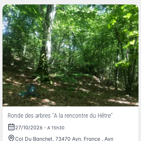
Ronde des arbres "A la rencontre du Hêtre"
27/10/2026
- A 15h30
Col Du Banchet, 73470 Ayn, France
,
Ayn