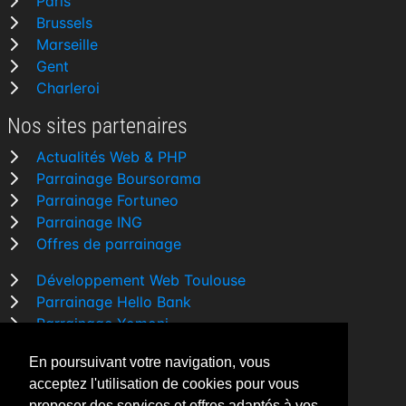
Paris
Brussels
Marseille
Gent
Charleroi
Nos sites partenaires
Actualités Web & PHP
Parrainage Boursorama
Parrainage Fortuneo
Parrainage ING
Offres de parrainage
Développement Web Toulouse
Parrainage Hello Bank
Parrainage Yomoni
Parrainage BforBank
En poursuivant votre navigation, vous
Comparatif banque
acceptez l'utilisation de cookies pour vous
proposer des services et offres adaptés à vos