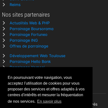
Reims
Nos sites partenaires
Actualités Web & PHP
Parrainage Boursorama
Parrainage Fortuneo
Parrainage ING
Offres de parrainage
Développement Web Toulouse
Parrainage Hello Bank
Parrainage Yomoni
Parrainage BforBank
En poursuivant votre navigation, vous
Comparatif banque
acceptez l'utilisation de cookies pour vous
proposer des services et offres adaptés à vos
centres d'intérêts et mesurer la fréquentation
de nos services.
En savoir plus
By Night v5.7.3
| © 2026 - Tous droits réservés