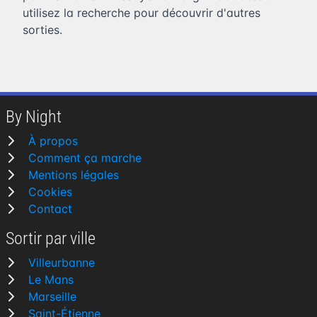
utilisez la recherche pour découvrir d'autres
sorties.
By Night
À propos
Comment ça marche
Mentions légales
Cookies
Contact
Sortir par ville
Villeurbanne
Le Mans
Marseille
Saint-Étienne