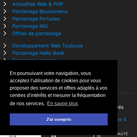
Actualités Web & PHP
Parrainage Boursorama
Parrainage Fortuneo
Parrainage ING
Offres de parrainage
Développement Web Toulouse
Parrainage Hello Bank
Parrainage Yomoni
Parrainage BforBank
En poursuivant votre navigation, vous
Comparatif banque
acceptez l'utilisation de cookies pour vous
proposer des services et offres adaptés à vos
centres d'intérêts et mesurer la fréquentation
de nos services.
En savoir plus
By Night v5.7.3
| © 2026 - Tous droits réservés
Fait avec
♥
par un
développeur Web Freelance à
J'ai compris
Toulouse
AGENDA
A LA UNE
COMMUNAUTÉ