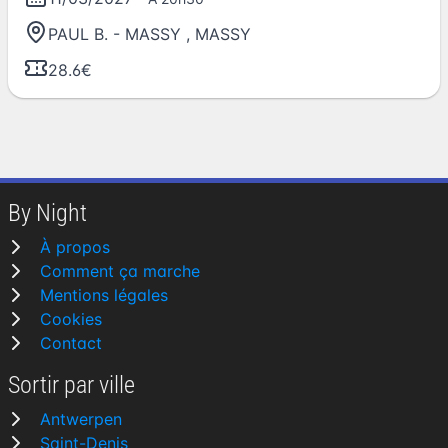
PAUL B. - MASSY
,
MASSY
28.6€
By Night
À propos
Comment ça marche
Mentions légales
Cookies
Contact
Sortir par ville
Antwerpen
Saint-Denis