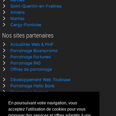
Saint-Quentin-en-Yvelines
Amiens
Nantes
Cergy-Pontoise
Nos sites partenaires
Actualités Web & PHP
Parrainage Boursorama
Parrainage Fortuneo
Parrainage ING
Offres de parrainage
Développement Web Toulouse
Parrainage Hello Bank
Parrainage Yomoni
Parrainage BforBank
En poursuivant votre navigation, vous
Comparatif banque
acceptez l'utilisation de cookies pour vous
proposer des services et offres adaptés à vos