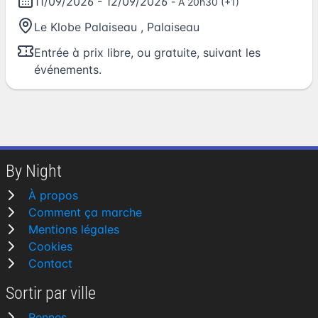
11/09/2026
-
12/09/2026
- A 20h30 (+1)
Le Klobe Palaiseau
,
Palaiseau
Entrée à prix libre, ou gratuite, suivant les
événements.
By Night
À propos
Comment ça marche
Mentions légales
Cookies
Contact
Sortir par ville
Rennes