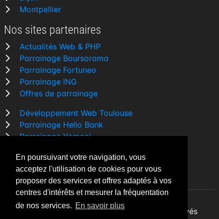
Montpellier
Nos sites partenaires
Actualités Web & PHP
Parrainage Boursorama
Parrainage Fortuneo
Parrainage ING
Offres de parrainage
Développement Web Toulouse
Parrainage Hello Bank
Parrainage Yomoni
Parrainage BforBank
En poursuivant votre navigation, vous
Comparatif banque
acceptez l'utilisation de cookies pour vous
proposer des services et offres adaptés à vos
centres d'intérêts et mesurer la fréquentation
de nos services.
En savoir plus
By Night v5.7.3
| © 2026 - Tous droits réservés