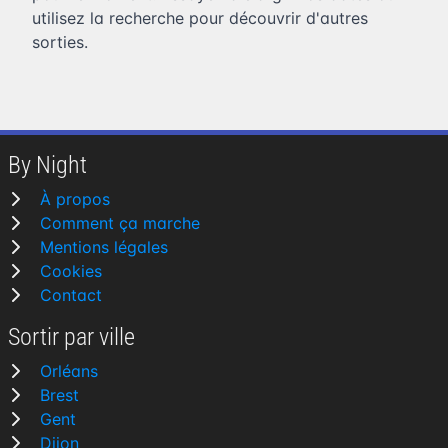
utilisez la recherche pour découvrir d'autres
sorties.
By Night
À propos
Comment ça marche
Mentions légales
Cookies
Contact
Sortir par ville
Orléans
Brest
Gent
Dijon