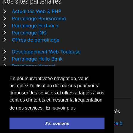
Nos sites partenaires
Actualités Web & PHP
Parrainage Boursorama
Parrainage Fortuneo
Parrainage ING
Offres de parrainage
Développement Web Toulouse
Parrainage Hello Bank
Parrainage Yomoni
Parrainage BforBank
En poursuivant votre navigation, vous
Comparatif banque
acceptez l'utilisation de cookies pour vous
proposer des services et offres adaptés à vos
centres d'intérêts et mesurer la fréquentation
de nos services.
En savoir plus
By Night v5.7.3
| © 2026 - Tous droits réservés
Fait avec
♥
par un
développeur Web Freelance à
J'ai compris
Toulouse