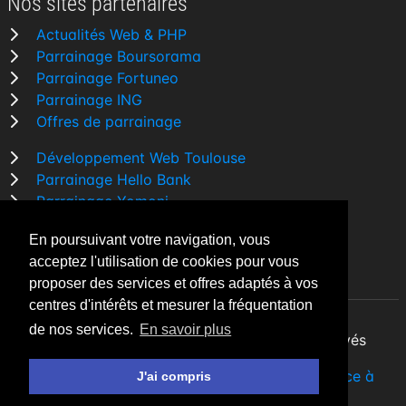
Nos sites partenaires
Actualités Web & PHP
Parrainage Boursorama
Parrainage Fortuneo
Parrainage ING
Offres de parrainage
Développement Web Toulouse
Parrainage Hello Bank
Parrainage Yomoni
Parrainage BforBank
En poursuivant votre navigation, vous
Comparatif banque
acceptez l'utilisation de cookies pour vous
proposer des services et offres adaptés à vos
centres d'intérêts et mesurer la fréquentation
de nos services.
En savoir plus
By Night v5.7.3
| © 2026 - Tous droits réservés
Fait avec
♥
par un
développeur Web Freelance à
J'ai compris
Toulouse