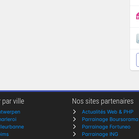
 par ville
Nos sites partenaires
ntwerpen
Actualités Web & PHP
arleroi
Parrainage Boursorama
lleurbanne
Parrainage Fortuneo
eims
Parrainage ING