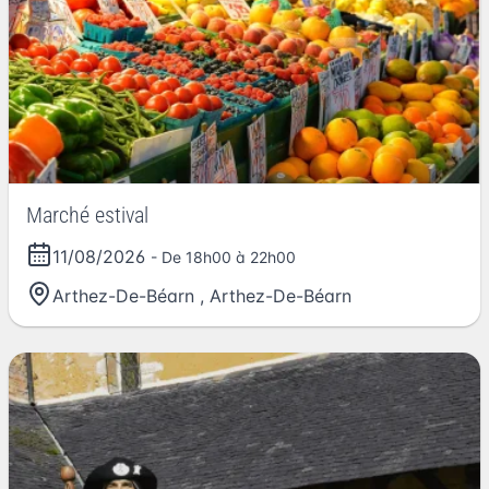
Marché estival
11/08/2026
- De 18h00 à 22h00
Arthez-De-Béarn
,
Arthez-De-Béarn