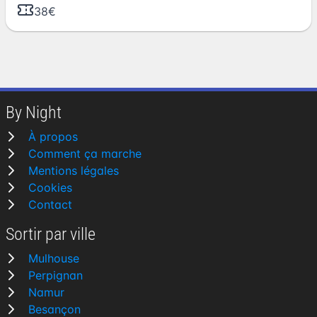
38€
By Night
À propos
Comment ça marche
Mentions légales
Cookies
Contact
Sortir par ville
Mulhouse
Perpignan
Namur
Besançon