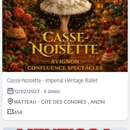
Casse-Noisette - Imperial Heritage Ballet
12/02/2027
- À 20h00
WATTEAU - CITE DES CONGRES
,
ANZIN
45€