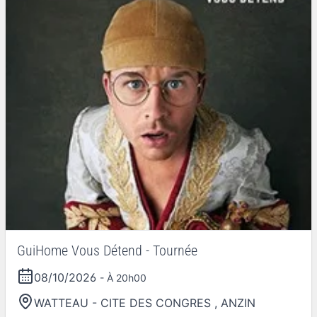
GuiHome Vous Détend - Tournée
08/10/2026
- À 20h00
WATTEAU - CITE DES CONGRES
,
ANZIN