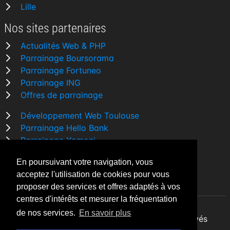
Lille
Nos sites partenaires
Actualités Web & PHP
Parrainage Boursorama
Parrainage Fortuneo
Parrainage ING
Offres de parrainage
Développement Web Toulouse
Parrainage Hello Bank
Parrainage Yomoni
Parrainage BforBank
En poursuivant votre navigation, vous
Comparatif banque
acceptez l'utilisation de cookies pour vous
proposer des services et offres adaptés à vos
centres d'intérêts et mesurer la fréquentation
de nos services.
En savoir plus
By Night v5.7.3
| © 2026 - Tous droits réservés