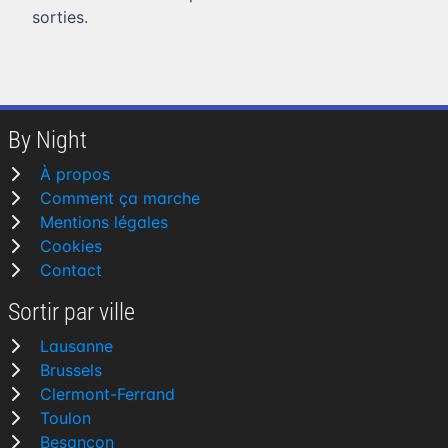
sorties.
By Night
À propos
Comment ça marche
Mentions légales
Cookies
Contact
Sortir par ville
Lausanne
Brussels
Clermont-Ferrand
Toulon
Besançon