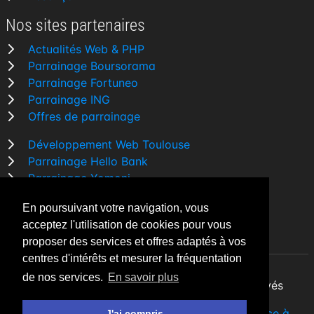
Nos sites partenaires
Actualités Web & PHP
Parrainage Boursorama
Parrainage Fortuneo
Parrainage ING
Offres de parrainage
Développement Web Toulouse
Parrainage Hello Bank
Parrainage Yomoni
Parrainage BforBank
En poursuivant votre navigation, vous
Comparatif banque
acceptez l'utilisation de cookies pour vous
proposer des services et offres adaptés à vos
centres d'intérêts et mesurer la fréquentation
de nos services.
En savoir plus
By Night v5.7.3
| © 2026 - Tous droits réservés
Fait avec
♥
par un
développeur Web Freelance à
J'ai compris